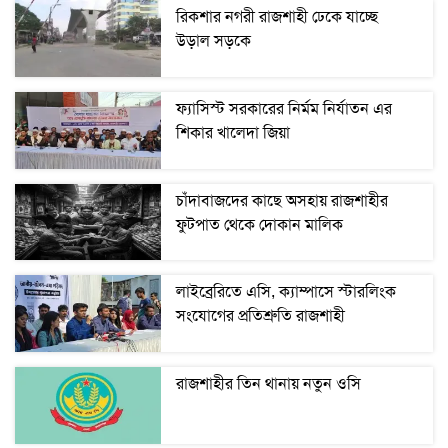
রিকশার নগরী রাজশাহী ঢেকে যাচ্ছে
উড়াল সড়কে
ফ্যাসিস্ট সরকারের নির্মম নির্যাতন এর
শিকার খালেদা জিয়া
চাঁদাবাজদের কাছে অসহায় রাজশাহীর
ফুটপাত থেকে দোকান মালিক
লাইব্রেরিতে এসি, ক্যাম্পাসে স্টারলিংক
সংযোগের প্রতিশ্রুতি রাজশাহী
রাজশাহীর তিন থানায় নতুন ওসি