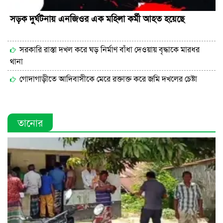
সড়ক দুর্ঘটনায় এনজিওর এক মহিলা কর্মী আহত হয়েছে
সরকারি রাস্তা দখল করে ঘড় নির্মাণ বাঁধা দেওয়ায় বৃদ্ধাকে মারধর
থানা
গোদাগাড়ীতে আদিবাসীকে মেরে রক্তাক্ত করে জমি দখলের চেষ্টা
তানোর