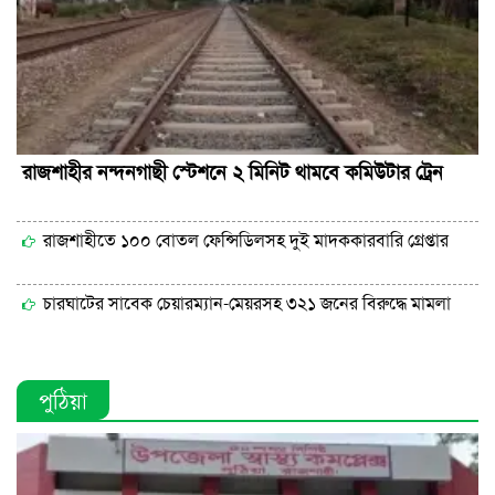
রাজশাহীর নন্দনগাছী স্টেশনে ২ মিনিট থামবে কমিউটার ট্রেন
রাজশাহীতে ১০০ বোতল ফেন্সিডিলসহ দুই মাদককারবারি গ্রেপ্তার
চারঘাটের সাবেক চেয়ারম্যান-মেয়রসহ ৩২১ জনের বিরুদ্ধে মামলা
পুঠিয়া