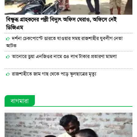
বিক্ষুব্ধ গ্রাহকদের পল্লী বিদ্যুৎ অফিস ঘেরাও, অফিসে নেই
ডিজিএম
দর্শনা চেকপোস্টে ভারতে যাওয়ার সময় রাজশাহীর যুবলীগ নেতা
আটক
তানোরে ভুয়া এনজিওর নামে ৩৪ লাখ টাকার প্রতারণা মামলা
রাজশাহীতে জাম গাছ থেকে পড়ে স্কুলছাত্রের মৃত্যু
বাগমারা