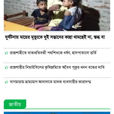
দুর্ঘটনায় মায়ের মৃত্যুতে দুই সন্তানের কান্না থামছেই না, স্তব্ধ বা
রাজশাহীতে বাকপ্রতিবন্ধী পথশিশুকে ধর্ষণ, হাসপাতালে ভর্তি
রাজশাহীর নিমাইবিলের কৃষিজমিতে অবৈধ পুকুর খনন বন্ধের দাবি
বাগমারায় ভ্রাম্যমাণ আদালতে মাদক ব্যবসায়ীর কারাদন্ড
জাতীয়