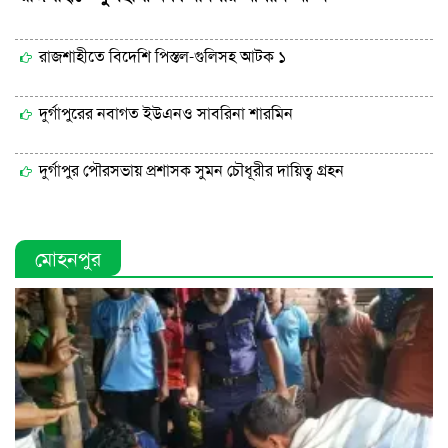
রাজশাহীতে বিদেশি পিস্তল-গুলিসহ আটক ১
দুর্গাপুরের নবাগত ইউএনও সাবরিনা শারমিন
দুর্গাপুর পৌরসভায় প্রশাসক সুমন চৌধূরীর দায়িত্ব গ্রহন
মোহনপুর