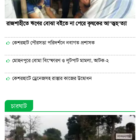
রাজশাহীতে ঋণের বোঝা বইতে না পেরে কৃষকের আ’ত্মহ’ত্যা
কেশরহাট পৌরসভা পরিদর্শনে নবাগত প্রশাসক
মোহনপুরে বোমা বিস্ফোরণ ও লুটপাট মামলা, আটক-২
কেশরহাটে ড্রেনেজসহ রাস্তার কাজের উদ্বোধন
চারঘাট