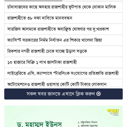
চাঁদাবাজদের কাছে অসহায় রাজশাহীর ফুটপাত থেকে দোকান মালিক
রাজশাহীতে ৩৮ দফা দাবিতে মানববন্ধন
সারজিস আলমকে রাজশাহীতে অবাঞ্ছিত ঘোষণার পর দু:খপ্রকাশ
ফ্যাসিস্ট সরকারের নির্মম নির্যাতন এর শিকার খালেদা জিয়া
রিকশার নগরী রাজশাহী ঢেকে যাচ্ছে উড়াল সড়কে
১০ হাজারে বিক্রি ১ লাখ জালটাকা রাজশাহী
লাইব্রেরিতে এসি, ক্যাম্পাসে স্টারলিংক সংযোগের প্রতিশ্রুতি রাজশাহী
অটোমেশনেও রাজশাহী ওয়াসায় কোটি কোটি টাকার লোকসান
সকল খবর জানতে এখানে ক্লিক করুন
রাজশাহীতে বিপিএল আয়োজন করতে কী কী উদ্যোগ নিচ্ছে বিসিবি
রাজশাহীতে টাইফয়েড টিকা ক্যাম্পেইন শুরু
চাঁদাবাজির অভিযোগ: কাঠগড়ায় বিএনপি নেতারা